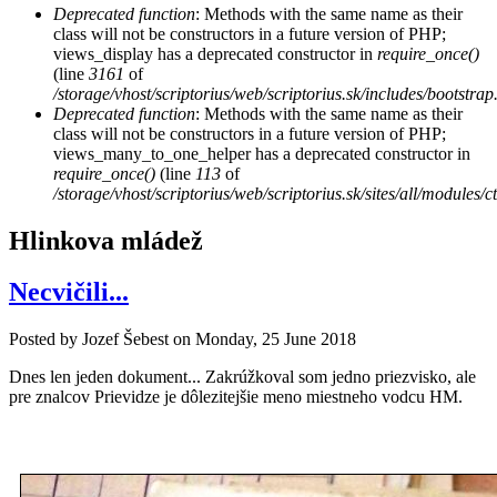
Deprecated function
: Methods with the same name as their
class will not be constructors in a future version of PHP;
views_display has a deprecated constructor in
require_once()
(line
3161
of
/storage/vhost/scriptorius/web/scriptorius.sk/includes/bootstrap
Deprecated function
: Methods with the same name as their
class will not be constructors in a future version of PHP;
views_many_to_one_helper has a deprecated constructor in
require_once()
(line
113
of
/storage/vhost/scriptorius/web/scriptorius.sk/sites/all/modules/
Hlinkova mládež
Necvičili...
Posted by
Jozef Šebest
on
Monday, 25 June 2018
Dnes len jeden dokument... Zakrúžkoval som jedno priezvisko, ale
pre znalcov Prievidze je dôlezitejšie meno miestneho vodcu HM.