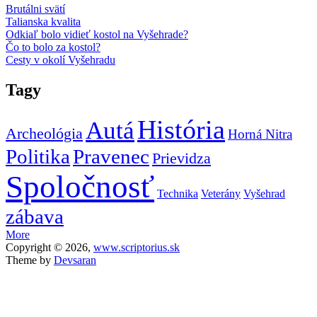
Brutálni svätí
Talianska kvalita
Odkiaľ bolo vidieť kostol na Vyšehrade?
Čo to bolo za kostol?
Cesty v okolí Vyšehradu
Tagy
História
Autá
Archeológia
Horná Nitra
Politika
Pravenec
Prievidza
Spoločnosť
Technika
Veterány
Vyšehrad
zábava
More
Copyright © 2026,
www.scriptorius.sk
Theme by
Devsaran