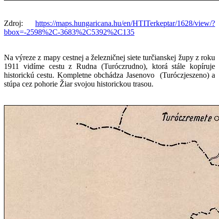
Zdroj:
https://maps.hungaricana.hu/en/HTITerkeptar/1628/view/?
bbox=-2598%2C-3683%2C5392%2C135
Na výreze z mapy cestnej a železničnej siete turčianskej župy z roku
1911 vidíme cestu z Rudna (Turóczrudno), ktorá stále kopíruje
historickú cestu. Kompletne obchádza Jasenovo (Turóczjeszeno) a
stúpa cez pohorie Žiar svojou historickou trasou.