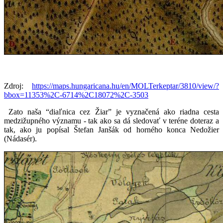
Zdroj:
https://maps.hungaricana.hu/en/MOLTerkeptar/3810/view/?
bbox=11353%2C-6714%2C18072%2C-3503
Zato naša “diaľnica cez Žiar” je vyznačená ako riadna cesta
medzižupného významu - tak ako sa dá sledovať v teréne doteraz a
tak, ako ju popísal Štefan Janšák od horného konca Nedožier
(Nádasér).