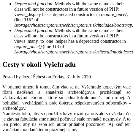
Deprecated function
: Methods with the same name as their
class will not be constructors in a future version of PHP;
views_display has a deprecated constructor in
require_once()
(line
3161
of
/storage/vhost/scriptorius/web/scriptorius.sk/includes/bootstrap
Deprecated function
: Methods with the same name as their
class will not be constructors in a future version of PHP;
views_many_to_one_helper has a deprecated constructor in
require_once()
(line
113
of
/storage/vhost/scriptorius/web/scriptorius.sk/sites/all/modules/
Cesty v okolí Vyšehradu
Posted by
Jozef Šebest
on
Friday, 31 July 2020
V priamej úmere k tomu, čím viac sa na Vyšehrade kope, tým viac
rôzni nadšenci a amatérski archeológovia prichádzajú so
všakovakými teóriami, ktoré sú jedna krkolomnejšia od druhej. A
bohužiaľ, vychádzajú z prác doteraz rešpektovaných odborníkov -
archeológov.
Namiesto toho, aby sa použil zdravý rozum a orezalo sa všetko, čo
je zjavná fabulácia sme nútení počúvať stále rovnaké nezmysly. A to
len preto, aby na seba ich autor pritiahol pozornosť. Aj keď len
variáciami na danú tému prázdnej slamy.