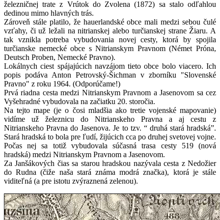
železničnej trate z Vrútok do Zvolena (1872) sa stalo odľahlou
dedinou mimo hlavných trás.
Zároveň stále platilo, že hauerlandské obce mali medzi sebou čulé
vzťahy, či už ležali na nitrianskej alebo turčianskej strane Žiaru. A
tak vznikla potreba vybudovania novej cesty, ktorá by spojila
turčianske nemecké obce s Nitrianskym Pravnom (Német Próna,
Deutsch Proben, Nemecké Pravno).
Lokálnych ciest spájajúcich navzájom tieto obce bolo viacero. Ich
popis podáva Anton Petrovský-Šichman v zborníku "Slovenské
Pravno" z roku 1964. (Odporúčame!)
Prvá riadna cesta medzi Nitrianskym Pravnom a Jasenovom sa cez
Vyšehradné vybudovala na začiatku 20. storočia.
Na tejto mape (je o čosi mladšia ako tretie vojenské mapovanie)
vidíme už železnicu do Nitrianskeho Pravna a aj cestu z
Nitrianskeho Pravna do Jasenova. Je to tzv. “ druhá stará hradská”.
Stará hradská to bola pre ľudí, žijúcich cca po druhej svetovej vojne.
Počas nej sa totiž vybudovala súčasná trasa cesty 519 (nová
hradská) medzi Nitrianskym Pravnom a Jasenovom.
Za Janšákových čias sa starou hradskou nazývala cesta z Nedožier
do Rudna (čiže naša stará známa modrá značka), ktorá je stále
viditeľná (a pre istotu zvýraznená zelenou).