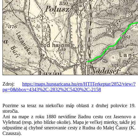
Zdroj:
https://maps.hungaricana.hu/en/HTITerkeptar/2852/view/?
pg=0&bbox=4343%2C-2832%2C5420%2C-2158
Pozrime sa teraz na niekoľko máp oblasti z druhej polovice 19.
storočia.
Ani na mape z roku 1880 nevidíme žiadnu cestu cez Jasenovo a
Vyšehrad (resp. jeho blízke okolie). Mapa je veľkej mierky, takže jej
odpustíme aj chybné smerovanie cesty z Rudna do Malej Čausy (K.
Czausza).