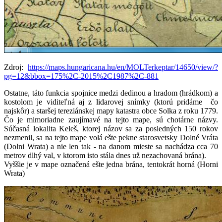
Zdroj:
https://maps.hungaricana.hu/en/MOLTerkeptar/14650/view/?
pg=12&bbox=175%2C-2015%2C1987%2C-881
Ostatne, táto funkcia spojnice medzi dedinou a hradom (hrádkom) a
kostolom je viditeľná aj z lidarovej snímky (ktorú pridáme čo
najskôr) a staršej tereziánskej mapy katastra obce Solka z roku 1779.
Čo je mimoriadne zaujímavé na tejto mape, sú chotárne názvy.
Súčasná lokalita Keleš, ktorej názov sa za posledných 150 rokov
nezmenil, sa na tejto mape volá ešte pekne starosvetsky Dolné Vráta
(Dolni Wrata) a nie len tak - na danom mieste sa nachádza cca 70
metrov dlhý val, v ktorom isto stála dnes už nezachovaná brána).
Vyššie je v mape označená ešte jedna brána, tentokrát horná (Horni
Wrata)