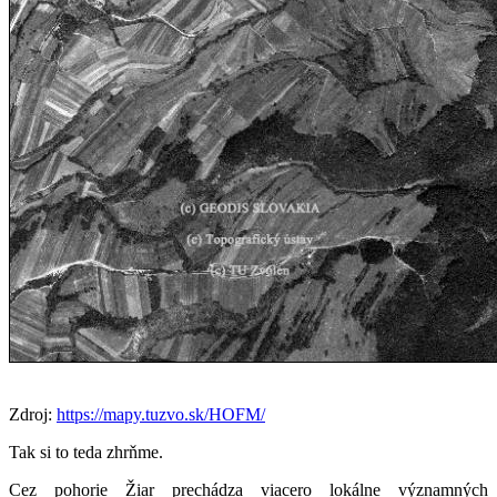
Zdroj:
https://mapy.tuzvo.sk/HOFM/
Tak si to teda zhrňme.
Cez pohorie Žiar prechádza viacero lokálne významných