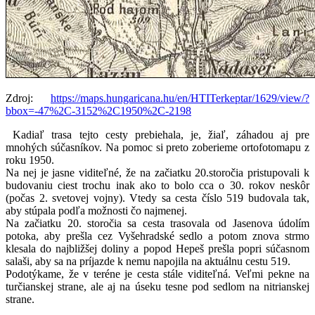
Zdroj:
https://maps.hungaricana.hu/en/HTITerkeptar/1629/view/?
bbox=-47%2C-3152%2C1950%2C-2198
Kadiaľ trasa tejto cesty prebiehala, je, žiaľ, záhadou aj pre
mnohých súčasníkov. Na pomoc si preto zoberieme ortofotomapu z
roku 1950.
Na nej je jasne viditeľné, že na začiatku 20.storočia pristupovali k
budovaniu ciest trochu inak ako to bolo cca o 30. rokov neskôr
(počas 2. svetovej vojny). Vtedy sa cesta číslo 519 budovala tak,
aby stúpala podľa možnosti čo najmenej.
Na začiatku 20. storočia sa cesta trasovala od Jasenova údolím
potoka, aby prešla cez Vyšehradské sedlo a potom znova strmo
klesala do najbližšej doliny a popod Hepeš prešla popri súčasnom
salaši, aby sa na príjazde k nemu napojila na aktuálnu cestu 519.
Podotýkame, že v teréne je cesta stále viditeľná. Veľmi pekne na
turčianskej strane, ale aj na úseku tesne pod sedlom na nitrianskej
strane.