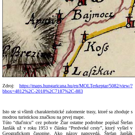
Zdroj:
https://maps.hungaricana.hu/en/MOLTerkeptar/5082/view/?
bbox=4812%2C-2018%2C7187%2C-883
Isto ste si všimli charakteristické zalomenie trasy, ktoré sa zhoduje s
modrou turistickou značkou na prvej mape.
Túto “diaľnicu” cez pohorie Žiar ostatne podrobne popísal Štefan
Janšák už v roku 1953 v článku “Predveké cesty”, ktorý vyšiel v
Geografickom časopise. Ako názov napovedá, Štefan Janšák