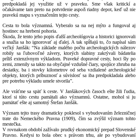
predpokladá jej využitie už v praveku. Sme však kritickí a
očakávame tam preto na potvrdenie aspoň riadny depot, keď už nie
pravekú mapu s vyznačením tejto cesty.
Cesta to bola významná. Vyberalo sa na nej mýto a fungoval aj
hostinec na hrebeni pohoria.
Škoda, že tento jeho popis ďalší archeológovia a historici ignorovali
a snažia sa ho ignorovať aj ďalej. A tak spĺňajú to, čo napísal sám
veľký Janšák: “Na základe malého počtu archeologických nálezov
robily sa ľubovoľné závery, ktorých slabiny zakrývali bádatelia
príliš extenzívnym výkladom. Praveké dopravné cesty, hoci šly po
zemi, zmenily sa takto na obyčajné vzdušné čiary, spojúce zhruba na
desiatky, ba i stovky kilometrov od seba vzdialené archeologické
objekty, ktorých príbuznosť a súvislosť sa iba predpokladala alebo
pre potrebu výkladu umele stvorila”.
Ale vráťme sa späť k ceste. V Janšákových časoch ešte žili ľudia,
ktorí si túto cestu pamätali ako významnú. Ostatne, mohol si ju
pamätať ešte aj samotný Štefan Janšák.
Význam tejto trasy dramaticky poklesol s vybudovaním železničnej
trate do Nemeckého Pravna (1909), čím sa zvýšil význam tohto
mestečka.
V rovnakom období zažívalo prudký ekonomický prepad Slovenské
Pravno. Kedysi to bola obec s právom trhu, ale po vybudovaní