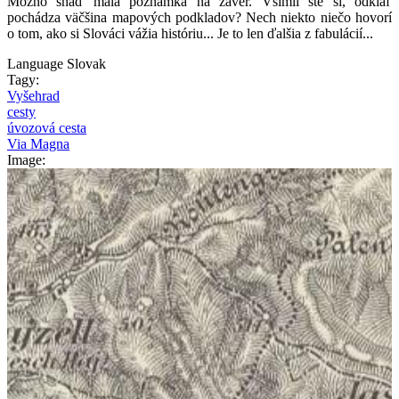
Možno snáď malá poznámka na záver. Všimli ste si, odkiaľ
pochádza väčšina mapových podkladov? Nech niekto niečo hovorí
o tom, ako si Slováci vážia históriu... Je to len ďalšia z fabulácií...
Language
Slovak
Tagy:
Vyšehrad
cesty
úvozová cesta
Via Magna
Image: