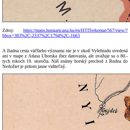
Zdroj:
https://maps.hungaricana.hu/en/HTITerkeptar/567/view/?
bbox=383%2C-2337%2C1794%2C-1663
A žiadna cesta väčšieho významu nie je v okolí Vyšehradu uvedená
ani v mape z Atlasu Uhorska (bez datovania, ale uvažuje sa o 80.-
tych rokoch 19. storočia. Náš známy horský prechod z Rudna do
Nedožier je pritom jasne viditeľný.