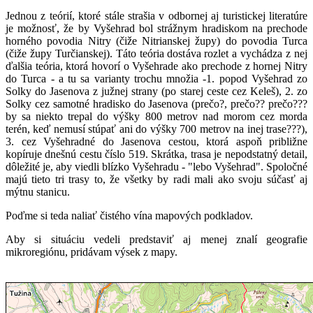
Jednou z teórií, ktoré stále strašia v odbornej aj turistickej literatúre
je možnosť, že by Vyšehrad bol strážnym hradiskom na prechode
horného povodia Nitry (čiže Nitrianskej župy) do povodia Turca
(čiže župy Turčianskej). Táto teória dostáva rozlet a vychádza z nej
ďalšia teória, ktorá hovorí o Vyšehrade ako prechode z hornej Nitry
do Turca - a tu sa varianty trochu množia -1. popod Vyšehrad zo
Solky do Jasenova z južnej strany (po starej ceste cez Keleš), 2. zo
Solky cez samotné hradisko do Jasenova (prečo?, prečo?? prečo???
by sa niekto trepal do výšky 800 metrov nad morom cez morda
terén, keď nemusí stúpať ani do výšky 700 metrov na inej trase???),
3. cez Vyšehradné do Jasenova cestou, ktorá aspoň približne
kopíruje dnešnú cestu číslo 519. Skrátka, trasa je nepodstatný detail,
dôležité je, aby viedli blízko Vyšehradu - "lebo Vyšehrad". Spoločné
majú tieto tri trasy to, že všetky by radi mali ako svoju súčasť aj
mýtnu stanicu.
Poďme si teda naliať čistého vína mapových podkladov.
Aby si situáciu vedeli predstaviť aj menej znalí geografie
mikroregiónu, pridávam výsek z mapy.