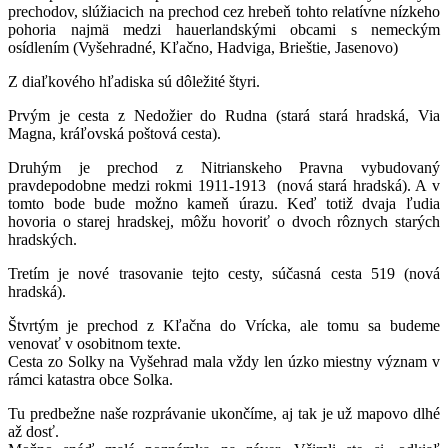
prechodov, slúžiacich na prechod cez hrebeň tohto relatívne nízkeho
pohoria najmä medzi hauerlandskými obcami s nemeckým
osídlením (Vyšehradné, Kľačno, Hadviga, Brieštie, Jasenovo)
Z diaľkového hľadiska sú dôležité štyri.
Prvým je cesta z Nedožier do Rudna (stará stará hradská, Via
Magna, kráľovská poštová cesta).
Druhým je prechod z Nitrianskeho Pravna vybudovaný
pravdepodobne medzi rokmi 1911-1913 (nová stará hradská). A v
tomto bode bude možno kameň úrazu. Keď totiž dvaja ľudia
hovoria o starej hradskej, môžu hovoriť o dvoch rôznych starých
hradských.
Tretím je nové trasovanie tejto cesty, súčasná cesta 519 (nová
hradská).
Štvrtým je prechod z Kľačna do Vrícka, ale tomu sa budeme
venovať v osobitnom texte.
Cesta zo Solky na Vyšehrad mala vždy len úzko miestny význam v
rámci katastra obce Solka.
Tu predbežne naše rozprávanie ukončíme, aj tak je už mapovo dlhé
až dosť.