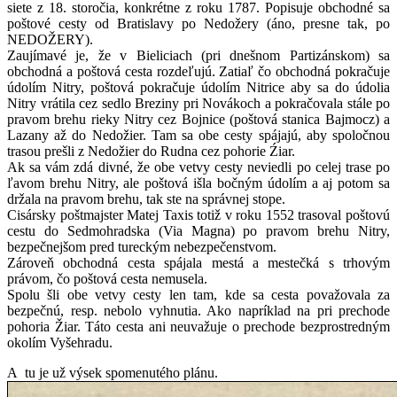
siete z 18. storočia, konkrétne z roku 1787. Popisuje obchodné sa
poštové cesty od Bratislavy po Nedožery (áno, presne tak, po
NEDOŽERY).
Zaujímavé je, že v Bieliciach (pri dnešnom Partizánskom) sa
obchodná a poštová cesta rozdeľujú. Zatiaľ čo obchodná pokračuje
údolím Nitry, poštová pokračuje údolím Nitrice aby sa do údolia
Nitry vrátila cez sedlo Breziny pri Novákoch a pokračovala stále po
pravom brehu rieky Nitry cez Bojnice (poštová stanica Bajmocz) a
Lazany až do Nedožier. Tam sa obe cesty spájajú, aby spoločnou
trasou prešli z Nedožier do Rudna cez pohorie Źiar.
Ak sa vám zdá divné, že obe vetvy cesty neviedli po celej trase po
ľavom brehu Nitry, ale poštová išla bočným údolím a aj potom sa
držala na pravom brehu, tak ste na správnej stope.
Cisársky poštmajster Matej Taxis totiž v roku 1552 trasoval poštovú
cestu do Sedmohradska (Via Magna) po pravom brehu Nitry,
bezpečnejšom pred tureckým nebezpečenstvom.
Zároveň obchodná cesta spájala mestá a mestečká s trhovým
právom, čo poštová cesta nemusela.
Spolu šli obe vetvy cesty len tam, kde sa cesta považovala za
bezpečnú, resp. nebolo vyhnutia. Ako napríklad na pri prechode
pohoria Žiar. Táto cesta ani neuvažuje o prechode bezprostredným
okolím Vyšehradu.
A tu je už výsek spomenutého plánu.