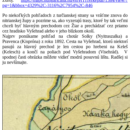
Zdroj:
https://maps.hungaricana.hu/en/HTITerkeptar/1384/view/?
pg=1&bbox=4329%2C-3116%2C7954%2C-846
Po niekoľkých pohľadoch z turčianskej strany sa vráťme znova do
nitrianskej župy a pozrime sa, ako vyzerajú trasy, ktoré by tak veľmi
chceli byť hlavným prechodom cez Žiar a prechádzať cez priamo
cez hradisko Vyšehrad alebo v jeho blízkom okolí.
Najprv ponúkame pohľad na chotár Solky (Nyitraszalka) a
Pravenca (Kispróna) z roku 1892. Cesta na Vyšehrad, ktorú niektorí
pasujú za hlavný prechod je len cestou po hrebeni na Keleš
(Kelesch) a končí na poliach pod Vyšehradom (Visehrád). V
spodnej časti obrázka môžete vidieť modrú posuvnú lištu. Radšej si
ju nevšímajte.