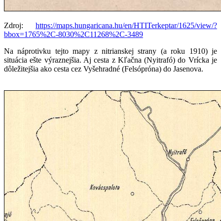
Zdroj:
https://maps.hungaricana.hu/en/HTITerkeptar/1625/view/?
bbox=1765%2C-8030%2C11268%2C-3489
Na náprotivku tejto mapy z nitrianskej strany (a roku 1910) je
situácia ešte výraznejšia. Aj cesta z Kľačna (Nyitrafó) do Vrícka je
dôležitejšia ako cesta cez Vyšehradné (Felsópróna) do Jasenova.