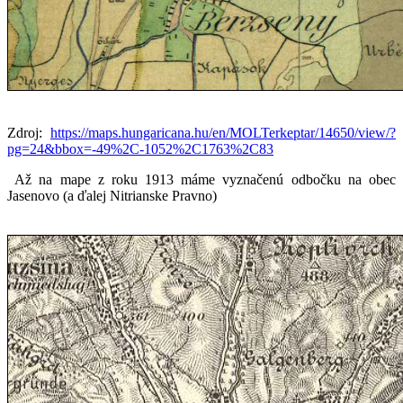
Zdroj:
https://maps.hungaricana.hu/en/MOLTerkeptar/14650/view/?
pg=24&bbox=-49%2C-1052%2C1763%2C83
Až na mape z roku 1913 máme vyznačenú odbočku na obec
Jasenovo (a ďalej Nitrianske Pravno)