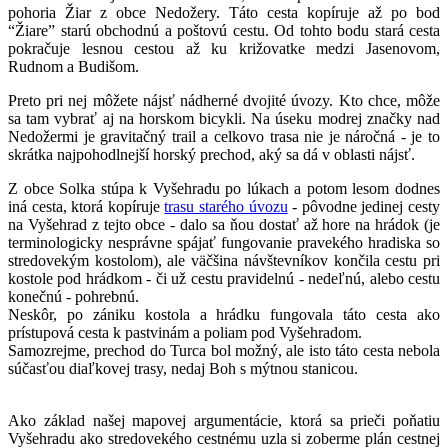
pohoria Žiar z obce Nedožery. Táto cesta kopíruje až po bod
“Žiare” starú obchodnú a poštovú cestu. Od tohto bodu stará cesta
pokračuje lesnou cestou až ku križovatke medzi Jasenovom,
Rudnom a Budišom.
Preto pri nej môžete nájsť nádherné dvojité úvozy. Kto chce, môže
sa tam vybrať aj na horskom bicykli. Na úseku modrej značky nad
Nedožermi je gravitačný trail a celkovo trasa nie je náročná - je to
skrátka najpohodlnejší horský prechod, aký sa dá v oblasti nájsť.
Z obce Solka stúpa k Vyšehradu po lúkach a potom lesom dodnes
iná cesta, ktorá kopíruje
trasu starého úvozu
- pôvodne jedinej cesty
na Vyšehrad z tejto obce - dalo sa ňou dostať až hore na hrádok (je
terminologicky nesprávne spájať fungovanie pravekého hradiska so
stredovekým kostolom), ale väčšina návštevníkov končila cestu pri
kostole pod hrádkom - či už cestu pravidelnú - nedeľnú, alebo cestu
konečnú - pohrebnú.
Neskôr, po zániku kostola a hrádku fungovala táto cesta ako
prístupová cesta k pastvinám a poliam pod Vyšehradom.
Samozrejme, prechod do Turca bol možný, ale isto táto cesta nebola
súčasťou diaľkovej trasy, nedaj Boh s mýtnou stanicou.
Ako základ našej mapovej argumentácie, ktorá sa prieči poňatiu
Vyšehradu ako stredovekého cestnému uzla si zoberme plán cestnej