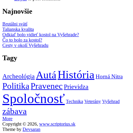
Najnovšie
Brutálni svätí
Talianska kvalita
Odkiaľ bolo vidieť kostol na Vyšehrade?
Čo to bolo za kostol?
Cesty v okolí Vyšehradu
Tagy
História
Autá
Archeológia
Horná Nitra
Politika
Pravenec
Prievidza
Spoločnosť
Technika
Veterány
Vyšehrad
zábava
More
Copyright © 2026,
www.scriptorius.sk
Theme by
Devsaran