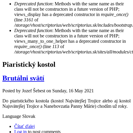
Deprecated function
: Methods with the same name as their
class will not be constructors in a future version of PHP;
views_display has a deprecated constructor in
require_once()
(line
3161
of
/storage/vhost/scriptorius/web/scriptorius.sk/includes/bootstrap
Deprecated function
: Methods with the same name as their
class will not be constructors in a future version of PHP;
views_many_to_one_helper has a deprecated constructor in
require_once()
(line
113
of
/storage/vhost/scriptorius/web/scriptorius.sk/sites/all/modules/
Piaristický kostol
Brutálni svätí
Posted by
Jozef Šebest
on
Sunday, 16 May 2021
Do piaristického kostola (kostol Najvätejšej Trojice alebo aj kostol
Najsvätejšej Trojice a Nanebovzatia Panny Márie) chodím už roky.
Language
Slovak
Čítať ďalej
Log in
to post comments