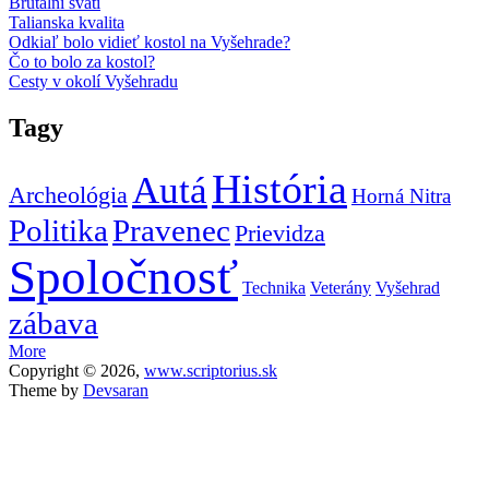
Brutálni svätí
Talianska kvalita
Odkiaľ bolo vidieť kostol na Vyšehrade?
Čo to bolo za kostol?
Cesty v okolí Vyšehradu
Tagy
História
Autá
Archeológia
Horná Nitra
Politika
Pravenec
Prievidza
Spoločnosť
Technika
Veterány
Vyšehrad
zábava
More
Copyright © 2026,
www.scriptorius.sk
Theme by
Devsaran