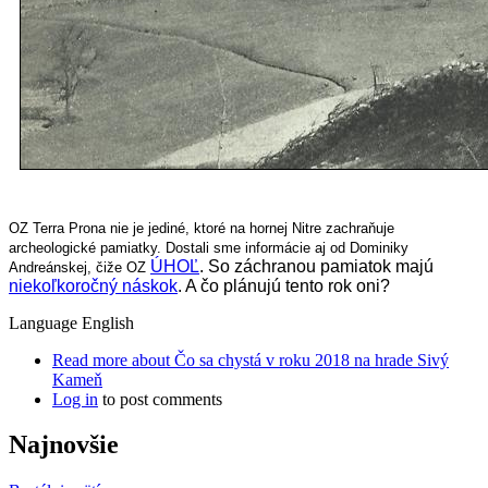
OZ Terra Prona nie je jediné, ktoré na hornej Nitre zachraňuje
archeologické pamiatky. Dostali sme informácie aj od Dominiky
ÚHOĽ
. So záchranou pamiatok majú
Andreánskej, čiže OZ
niekoľkoročný náskok
. A čo plánujú tento rok oni?
Language
English
Read more
about Čo sa chystá v roku 2018 na hrade Sivý
Kameň
Log in
to post comments
Najnovšie