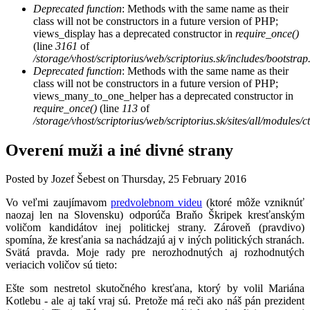
Deprecated function
: Methods with the same name as their
class will not be constructors in a future version of PHP;
views_display has a deprecated constructor in
require_once()
(line
3161
of
/storage/vhost/scriptorius/web/scriptorius.sk/includes/bootstrap
Deprecated function
: Methods with the same name as their
class will not be constructors in a future version of PHP;
views_many_to_one_helper has a deprecated constructor in
require_once()
(line
113
of
/storage/vhost/scriptorius/web/scriptorius.sk/sites/all/modules/
Overení muži a iné divné strany
Posted by
Jozef Šebest
on
Thursday, 25 February 2016
Vo veľmi zaujímavom
predvolebnom videu
(ktoré môže vzniknúť
naozaj len na Slovensku) odporúča Braňo Škripek kresťanským
voličom kandidátov inej politickej strany. Zároveň (pravdivo)
spomína, že kresťania sa nachádzajú aj v iných politických stranách.
Svätá pravda. Moje rady pre nerozhodnutých aj rozhodnutých
veriacich voličov sú tieto:
Ešte som nestretol skutočného kresťana, ktorý by volil Mariána
Kotlebu - ale aj takí vraj sú. Pretože má reči ako náš pán prezident