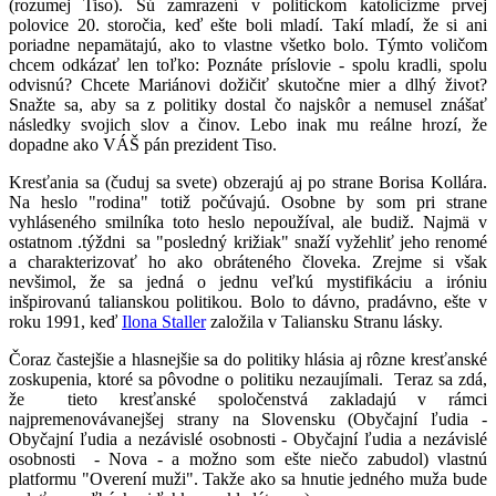
(rozumej Tiso). Sú zamrazení v politickom katolicizme prvej
polovice 20. storočia, keď ešte boli mladí. Takí mladí, že si ani
poriadne nepamätajú, ako to vlastne všetko bolo. Týmto voličom
chcem odkázať len toľko: Poznáte príslovie - spolu kradli, spolu
odvisnú? Chcete Mariánovi dožičiť skutočne mier a dlhý život?
Snažte sa, aby sa z politiky dostal čo najskôr a nemusel znášať
následky svojich slov a činov. Lebo inak mu reálne hrozí, že
dopadne ako VÁŠ pán prezident Tiso.
Kresťania sa (čuduj sa svete) obzerajú aj po strane Borisa Kollára.
Na heslo "rodina" totiž počúvajú. Osobne by som pri strane
vyhláseného smilníka toto heslo nepoužíval, ale budiž. Najmä v
ostatnom .týždni sa "posledný križiak" snaží vyžehliť jeho renomé
a charakterizovať ho ako obráteného človeka. Zrejme si však
nevšimol, že sa jedná o jednu veľkú mystifikáciu a iróniu
inšpirovanú talianskou politikou. Bolo to dávno, pradávno, ešte v
roku 1991, keď
Ilona Staller
založila v Taliansku Stranu lásky.
Čoraz častejšie a hlasnejšie sa do politiky hlásia aj rôzne kresťanské
zoskupenia, ktoré sa pôvodne o politiku nezaujímali. Teraz sa zdá,
že tieto kresťanské spoločenstvá zakladajú v rámci
najpremenovávanejšej strany na Slovensku (Obyčajní ľudia -
Obyčajní ľudia a nezávislé osobnosti - Obyčajní ľudia a nezávislé
osobnosti - Nova - a možno som ešte niečo zabudol) vlastnú
platformu "Overení muži". Takže ako sa hnutie jedného muža bude