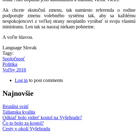
Ak chcete skutočnú zmenu, tak namiesto referenda o rodine
podporujte zmenu volebného systému tak, aby sa každému
nespokojencovi z veľkej strany neoplatilo vyrábať si svoju vlastnú
ministranu. Len tak sa naozaj niekam pohneme.
A voľte hlavou.
Language
Slovak
Tagy:
Spoločnosť
Politika
Voľby 2016
Log in
to post comments
Najnovšie
Brutálni svätí
Talianska kvalita
Odkiaľ bolo vidieť kostol na Vyšehrade?
Čo to bolo za kostol?
Cesty v okolí Vyšehradu