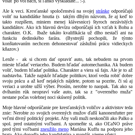
volať po voľbách, si ľahko vyskladáte... :-).
Ale k veci. Kresťanské spoločenstvá na svojej
stránke
odporúčajú
voliť na kandidátke hnutia (s takým dlhým názvom, že aj keď to
takto rozpíšem, miniem menej klávesnice) štyroch nezávislých
kandidátov. Ako ich hlavnú devízu odporúčajú ich vzťah k Bohu a
charakter. O.K. Ibaže takáto kvalifikácia už dlho nestačí ani na
funkciu dedinského farára. (Bystrejší pochopili, že týmto
konštatovaním nechcem dehonestovať záslužnú prácu vidieckych
kňazov.)
Lenže - ak si chcem dať opraviť auto, tak nebudem na prvom
mieste hľadať veriaceho. Budem hľadať automechanika. Ak budem
voliť, budem hľadať politika. Charakter a viera sú fajn. Ale je to až
nadstavba. Takže najskôr hľadajte politikov, ktorí vedia robiť dobre
svoju prácu a až keď nejakých nájdete, potom sa pozrite, či sú aj
veriaci a urobte užší výber. Prosím, nerobte to naopak. Tak ako sa
dvíhaním rúk neopraví vaše auto, tak sa z "overeného muža"
nestane počas volebnej noci skúsený politik.
Moje hlavné odporúčanie pre kresťanských voličov a aktivistov teda
znie: Nerobte zo svojich overených mužov ďalší kanonenfutter pre
veľmi divný politický projekt. Aby vaši muži neskončili ako Palko a
spol. pred ostatnými voľbami. A spomeňte si, ako OĽaNO práve
pred tými voľbami
zneužilo meno
Mariána Kuffu na podporu jeho
brata. Ako dopadla jeho kandidatúra a mandát, vieme všetci.