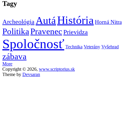
Tagy
História
Autá
Archeológia
Horná Nitra
Politika
Pravenec
Prievidza
Spoločnosť
Technika
Veterány
Vyšehrad
zábava
More
Copyright © 2026,
www.scriptorius.sk
Theme by
Devsaran