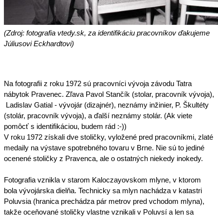
(Zdroj: fotografia vtedy.sk, za identifikáciu pracovníkov ďakujeme 
Júliusovi Eckhardtovi)
Na fotografii z roku 1972 sú pracovníci vývoja závodu Tatra 
nábytok Pravenec. Zľava Pavol Stančík (stolar, pracovník vývoja), 
 Ladislav Gatial - vývojár (dizajnér), neznámy inžinier, P. Škultéty 
(stolár, pracovník vývoja), a ďalší neznámy stolár. (Ak viete 
pomôcť s identifikáciou, budem rád :-))
V roku 1972 získali dve stoličky, vyložené pred pracovníkmi, zlaté 
medaily na výstave spotrebného tovaru v Brne. Nie sú to jediné 
ocenené stoličky z Pravenca, ale o ostatných niekedy inokedy.
Fotografia vznikla v starom Kaloczayovskom mlyne, v ktorom 
bola vývojárska dielňa. Technicky sa mlyn nachádza v katastri 
Poluvsia (hranica prechádza pár metrov pred vchodom mlyna), 
takže oceňované stoličky vlastne vznikali v Poluvsí a len sa 