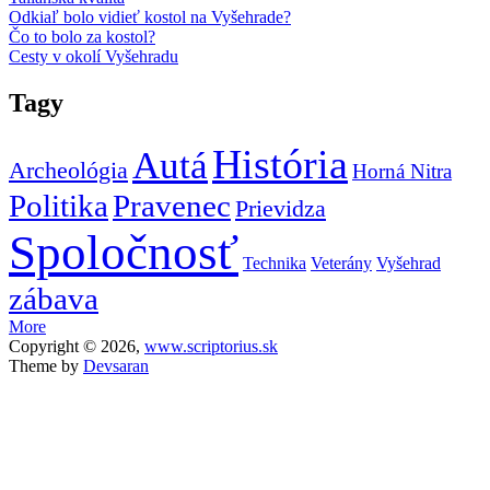
Odkiaľ bolo vidieť kostol na Vyšehrade?
Čo to bolo za kostol?
Cesty v okolí Vyšehradu
Tagy
História
Autá
Archeológia
Horná Nitra
Politika
Pravenec
Prievidza
Spoločnosť
Technika
Veterány
Vyšehrad
zábava
More
Copyright © 2026,
www.scriptorius.sk
Theme by
Devsaran