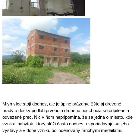
Mlyn síce stojí dodnes, ale je úplne prázdny. Ešte aj drevené 
hrady a dosky podláh prvého a druhého poschodia sú odpílené a 
odvezené preč. Nič v ňom nepripomína, že sa jedná o miesto, kde 
vznikal nábytok, ktorý slúži často dodnes, usporiadavajú sa jeho 
výstavy a v dobe vzniku bol oceňovaný mnohými medailami.