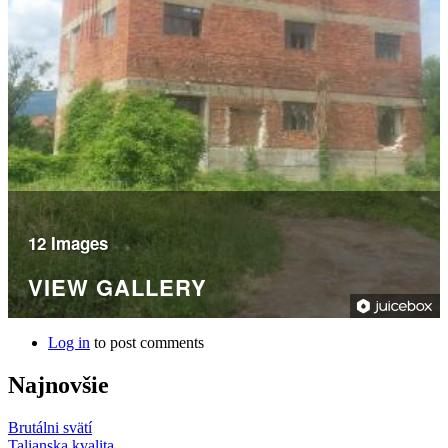
12 Images
VIEW GALLERY
Log in
to post comments
Najnovšie
Brutálni svätí
Talianska kvalita