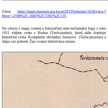
Zdroj:
https://maps.hungaricana.hu/en/HTITerkeptar/1628/view/?
bbox=-2598%2C-3683%2C5392%2C135
Na výreze z mapy cestnej a železničnej siete turčianskej župy z roku
1911 vidíme cestu z Rudna (Turóczrudno), ktorá stále kopíruje
historickú cestu. Kompletne obchádza Jasenovo (Turóczjeszeno) a
stúpa cez pohorie Žiar svojou historickou trasou.