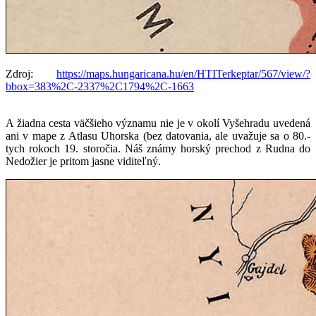
Zdroj:
https://maps.hungaricana.hu/en/HTITerkeptar/567/view/?
bbox=383%2C-2337%2C1794%2C-1663
A žiadna cesta väčšieho významu nie je v okolí Vyšehradu uvedená
ani v mape z Atlasu Uhorska (bez datovania, ale uvažuje sa o 80.-
tych rokoch 19. storočia. Náš známy horský prechod z Rudna do
Nedožier je pritom jasne viditeľný.