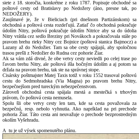
siete z 18. storočia, konkrétne z roku 1787. Popisuje obchodné sa
poštové cesty od Bratislavy po Nedožery (áno, presne tak, po
NEDOŽERY).
Zaujímavé je, že v Bieliciach (pri dnešnom Partizánskom) sa
obchodná a poštová cesta rozdeľujú. Zatiaľ čo obchodná pokračuje
údolím Nitry, poštová pokračuje údolím Nitrice aby sa do údolia
Nitry vrátila cez sedlo Breziny pri Novákoch a pokračovala stále po
pravom brehu rieky Nitry cez Bojnice (poštová stanica Bajmocz) a
Lazany až do Nedožier. Tam sa obe cesty spájajú, aby spoločnou
trasou prešli z Nedožier do Rudna cez pohorie Źiar.
Ak sa vám zdá divné, že obe vetvy cesty neviedli po celej trase po
ľavom brehu Nitry, ale poštová išla bočným údolím a aj potom sa
držala na pravom brehu, tak ste na správnej stope.
Cisársky poštmajster Matej Taxis totiž v roku 1552 trasoval poštovú
cestu do Sedmohradska (Via Magna) po pravom brehu Nitry,
bezpečnejšom pred tureckým nebezpečenstvom.
Zároveň obchodná cesta spájala mestá a mestečká s trhovým
právom, čo poštová cesta nemusela.
Spolu šli obe vetvy cesty len tam, kde sa cesta považovala za
bezpečnú, resp. nebolo vyhnutia. Ako napríklad na pri prechode
pohoria Žiar. Táto cesta ani neuvažuje o prechode bezprostredným
okolím Vyšehradu.
A tu je už výsek spomenutého plánu.