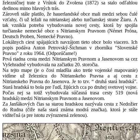
železničnej trate z Vrútok do Zvolena (1872) sa stalo odľahlou
dedinou mimo hlavných trás.
Zároveň stále platilo, že hauerlandské obce mali medzi sebou čulé
vzťahy, či už ležali na nitrianskej alebo turčianskej strane Žiaru. A
tak vznikla potreba vybudovania novej cesty, ktorá by spojila
turčianske nemecké obce s Nitrianskym Pravnom (Német Próna,
Deutsch Proben, Nemecké Pravno).
Lokálnych ciest spájajúcich navzájom tieto obce bolo viacero. Ich
popis podáva Anton Petrovský-Šichman v zborníku "Slovenské
Pravno" z roku 1964. (Odporúčame!)
Prvá riadna cesta medzi Nitrianskym Pravnom a Jasenovom sa cez
Vyšehradné vybudovala na začiatku 20. storočia.
Na tejto mape (je o čosi mladšia ako tretie vojenské mapovanie)
vidíme už železnicu do Nitrianskeho Pravna a aj cestu z
Nitrianskeho Pravna do Jasenova. Je to tzv. “ druhá stará hradská”.
Stará hradská to bola pre ľudí, žijúcich cca po druhej svetovej vojne.
Počas nej sa totiž vybudovala súčasná trasa cesty 519 (nová
hradská) medzi Nitrianskym Pravnom a Jasenovom.
Za Janšákových čias sa starou hradskou nazývala cesta z Nedožier
do Rudna (čiže naša stará známa modrá značka), ktorá je stále
viditeľná (a pre istotu zvýraznená zelenou).