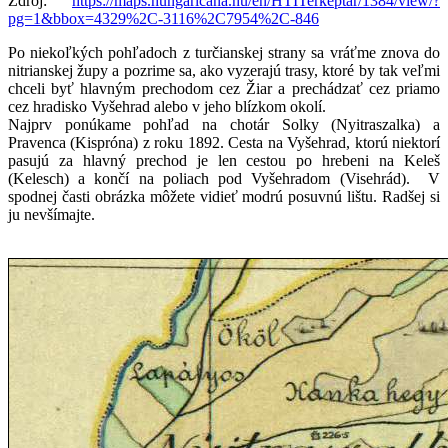
Zdroj:
https://maps.hungaricana.hu/en/HTITerkeptar/1384/view/?
pg=1&bbox=4329%2C-3116%2C7954%2C-846
Po niekoľkých pohľadoch z turčianskej strany sa vráťme znova do
nitrianskej župy a pozrime sa, ako vyzerajú trasy, ktoré by tak veľmi
chceli byť hlavným prechodom cez Žiar a prechádzať cez priamo
cez hradisko Vyšehrad alebo v jeho blízkom okolí.
Najprv ponúkame pohľad na chotár Solky (Nyitraszalka) a
Pravenca (Kispróna) z roku 1892. Cesta na Vyšehrad, ktorú niektorí
pasujú za hlavný prechod je len cestou po hrebeni na Keleš
(Kelesch) a končí na poliach pod Vyšehradom (Visehrád). V
spodnej časti obrázka môžete vidieť modrú posuvnú lištu. Radšej si
ju nevšímajte.