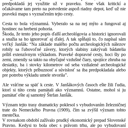
predpokladá jej využitie už v praveku. Sme však kritickí a
očakávame tam preto na potvrdenie aspoň riadny depot, keď už nie
pravekú mapu s vyznačením tejto cesty.
Cesta to bola významná. Vyberalo sa na nej mýto a fungoval aj
hostinec na hrebeni pohoria.
Škoda, že tento jeho popis ďalší archeológovia a historici ignorovali
a snažia sa ho ignorovať aj ďalej. A tak spĺňajú to, čo napísal sám
veľký Janšák: “Na základe malého počtu archeologických nálezov
robily sa ľubovoľné závery, ktorých slabiny zakrývali bádatelia
príliš extenzívnym výkladom. Praveké dopravné cesty, hoci šly po
zemi, zmenily sa takto na obyčajné vzdušné čiary, spojúce zhruba na
desiatky, ba i stovky kilometrov od seba vzdialené archeologické
objekty, ktorých príbuznosť a súvislosť sa iba predpokladala alebo
pre potrebu výkladu umele stvorila”.
Ale vráťme sa späť k ceste. V Janšákových časoch ešte žili ľudia,
ktorí si túto cestu pamätali ako významnú. Ostatne, mohol si ju
pamätať ešte aj samotný Štefan Janšák.
Význam tejto trasy dramaticky poklesol s vybudovaním železničnej
trate do Nemeckého Pravna (1909), čím sa zvýšil význam tohto
mestečka.
V rovnakom období zažívalo prudký ekonomický prepad Slovenské
Pravno. Kedysi to bola obec s právom trhu, ale po vybudovaní