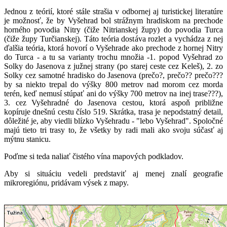
Jednou z teórií, ktoré stále strašia v odbornej aj turistickej literatúre
je možnosť, že by Vyšehrad bol strážnym hradiskom na prechode
horného povodia Nitry (čiže Nitrianskej župy) do povodia Turca
(čiže župy Turčianskej). Táto teória dostáva rozlet a vychádza z nej
ďalšia teória, ktorá hovorí o Vyšehrade ako prechode z hornej Nitry
do Turca - a tu sa varianty trochu množia -1. popod Vyšehrad zo
Solky do Jasenova z južnej strany (po starej ceste cez Keleš), 2. zo
Solky cez samotné hradisko do Jasenova (prečo?, prečo?? prečo???
by sa niekto trepal do výšky 800 metrov nad morom cez morda
terén, keď nemusí stúpať ani do výšky 700 metrov na inej trase???),
3. cez Vyšehradné do Jasenova cestou, ktorá aspoň približne
kopíruje dnešnú cestu číslo 519. Skrátka, trasa je nepodstatný detail,
dôležité je, aby viedli blízko Vyšehradu - "lebo Vyšehrad". Spoločné
majú tieto tri trasy to, že všetky by radi mali ako svoju súčasť aj
mýtnu stanicu.
Poďme si teda naliať čistého vína mapových podkladov.
Aby si situáciu vedeli predstaviť aj menej znalí geografie
mikroregiónu, pridávam výsek z mapy.