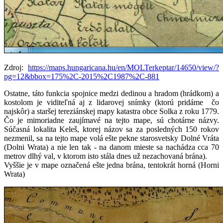
Zdroj:
https://maps.hungaricana.hu/en/MOLTerkeptar/14650/view/?
pg=12&bbox=175%2C-2015%2C1987%2C-881
Ostatne, táto funkcia spojnice medzi dedinou a hradom (hrádkom) a
kostolom je viditeľná aj z lidarovej snímky (ktorú pridáme čo
najskôr) a staršej tereziánskej mapy katastra obce Solka z roku 1779.
Čo je mimoriadne zaujímavé na tejto mape, sú chotárne názvy.
Súčasná lokalita Keleš, ktorej názov sa za posledných 150 rokov
nezmenil, sa na tejto mape volá ešte pekne starosvetsky Dolné Vráta
(Dolni Wrata) a nie len tak - na danom mieste sa nachádza cca 70
metrov dlhý val, v ktorom isto stála dnes už nezachovaná brána).
Vyššie je v mape označená ešte jedna brána, tentokrát horná (Horni
Wrata)