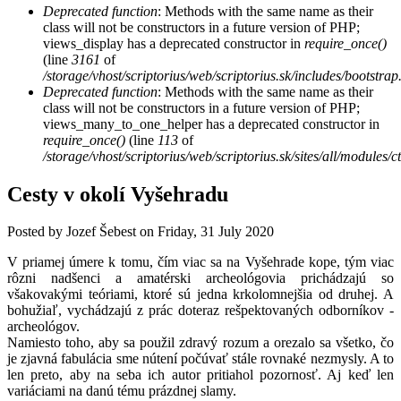
Deprecated function
: Methods with the same name as their
class will not be constructors in a future version of PHP;
views_display has a deprecated constructor in
require_once()
(line
3161
of
/storage/vhost/scriptorius/web/scriptorius.sk/includes/bootstrap
Deprecated function
: Methods with the same name as their
class will not be constructors in a future version of PHP;
views_many_to_one_helper has a deprecated constructor in
require_once()
(line
113
of
/storage/vhost/scriptorius/web/scriptorius.sk/sites/all/modules/
Cesty v okolí Vyšehradu
Posted by
Jozef Šebest
on
Friday, 31 July 2020
V priamej úmere k tomu, čím viac sa na Vyšehrade kope, tým viac
rôzni nadšenci a amatérski archeológovia prichádzajú so
všakovakými teóriami, ktoré sú jedna krkolomnejšia od druhej. A
bohužiaľ, vychádzajú z prác doteraz rešpektovaných odborníkov -
archeológov.
Namiesto toho, aby sa použil zdravý rozum a orezalo sa všetko, čo
je zjavná fabulácia sme nútení počúvať stále rovnaké nezmysly. A to
len preto, aby na seba ich autor pritiahol pozornosť. Aj keď len
variáciami na danú tému prázdnej slamy.