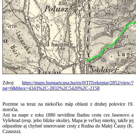
Zdroj:
https://maps.hungaricana.hu/en/HTITerkeptar/2852/view/?
pg=0&bbox=4343%2C-2832%2C5420%2C-2158
Pozrime sa teraz na niekoľko máp oblasti z druhej polovice 19.
storočia.
Ani na mape z roku 1880 nevidíme žiadnu cestu cez Jasenovo a
Vyšehrad (resp. jeho blízke okolie). Mapa je veľkej mierky, takže jej
odpustíme aj chybné smerovanie cesty z Rudna do Malej Čausy (K.
Czausza).