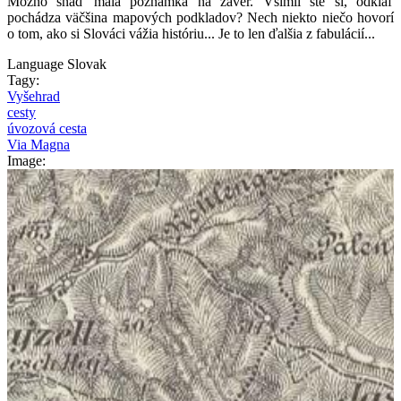
Možno snáď malá poznámka na záver. Všimli ste si, odkiaľ
pochádza väčšina mapových podkladov? Nech niekto niečo hovorí
o tom, ako si Slováci vážia históriu... Je to len ďalšia z fabulácií...
Language
Slovak
Tagy:
Vyšehrad
cesty
úvozová cesta
Via Magna
Image: