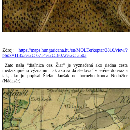
Zdroj:
https://maps.hungaricana.hu/en/MOLTerkeptar/3810/view/?
bbox=11353%2C-6714%2C18072%2C-3503
Zato naša “diaľnica cez Žiar” je vyznačená ako riadna cesta
medzižupného významu - tak ako sa dá sledovať v teréne doteraz a
tak, ako ju popísal Štefan Janšák od horného konca Nedožier
(Nádasér).