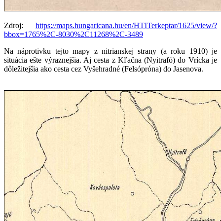
Zdroj:
https://maps.hungaricana.hu/en/HTITerkeptar/1625/view/?
bbox=1765%2C-8030%2C11268%2C-3489
Na náprotivku tejto mapy z nitrianskej strany (a roku 1910) je
situácia ešte výraznejšia. Aj cesta z Kľačna (Nyitrafó) do Vrícka je
dôležitejšia ako cesta cez Vyšehradné (Felsópróna) do Jasenova.