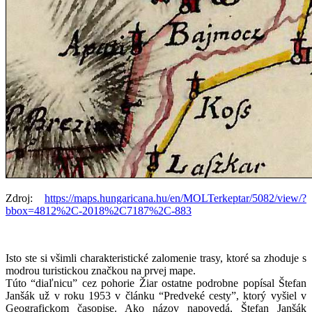
Zdroj:
https://maps.hungaricana.hu/en/MOLTerkeptar/5082/view/?
bbox=4812%2C-2018%2C7187%2C-883
Isto ste si všimli charakteristické zalomenie trasy, ktoré sa zhoduje s
modrou turistickou značkou na prvej mape.
Túto “diaľnicu” cez pohorie Žiar ostatne podrobne popísal Štefan
Janšák už v roku 1953 v článku “Predveké cesty”, ktorý vyšiel v
Geografickom časopise. Ako názov napovedá, Štefan Janšák