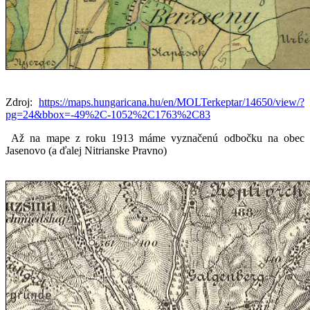
Zdroj:
https://maps.hungaricana.hu/en/MOLTerkeptar/14650/view/?
pg=24&bbox=-49%2C-1052%2C1763%2C83
Až na mape z roku 1913 máme vyznačenú odbočku na obec
Jasenovo (a ďalej Nitrianske Pravno)