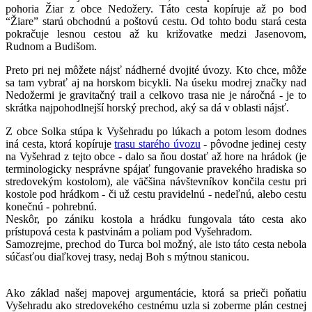
pohoria Žiar z obce Nedožery. Táto cesta kopíruje až po bod
“Žiare” starú obchodnú a poštovú cestu. Od tohto bodu stará cesta
pokračuje lesnou cestou až ku križovatke medzi Jasenovom,
Rudnom a Budišom.
Preto pri nej môžete nájsť nádherné dvojité úvozy. Kto chce, môže
sa tam vybrať aj na horskom bicykli. Na úseku modrej značky nad
Nedožermi je gravitačný trail a celkovo trasa nie je náročná - je to
skrátka najpohodlnejší horský prechod, aký sa dá v oblasti nájsť.
Z obce Solka stúpa k Vyšehradu po lúkach a potom lesom dodnes
iná cesta, ktorá kopíruje
trasu starého úvozu
- pôvodne jedinej cesty
na Vyšehrad z tejto obce - dalo sa ňou dostať až hore na hrádok (je
terminologicky nesprávne spájať fungovanie pravekého hradiska so
stredovekým kostolom), ale väčšina návštevníkov končila cestu pri
kostole pod hrádkom - či už cestu pravidelnú - nedeľnú, alebo cestu
konečnú - pohrebnú.
Neskôr, po zániku kostola a hrádku fungovala táto cesta ako
prístupová cesta k pastvinám a poliam pod Vyšehradom.
Samozrejme, prechod do Turca bol možný, ale isto táto cesta nebola
súčasťou diaľkovej trasy, nedaj Boh s mýtnou stanicou.
Ako základ našej mapovej argumentácie, ktorá sa prieči poňatiu
Vyšehradu ako stredovekého cestnému uzla si zoberme plán cestnej