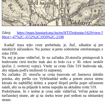
Zdroj:
https://maps.hungaricana.hu/en/HTITerkeptar/1629/view/?
bbox=-47%2C-3152%2C1950%2C-2198
Kadiaľ trasa tejto cesty prebiehala, je, žiaľ, záhadou aj pre
mnohých súčasníkov. Na pomoc si preto zoberieme ortofotomapu z
roku 1950.
Na nej je jasne viditeľné, že na začiatku 20.storočia pristupovali k
budovaniu ciest trochu inak ako to bolo cca o 30. rokov neskôr
(počas 2. svetovej vojny). Vtedy sa cesta číslo 519 budovala tak,
aby stúpala podľa možnosti čo najmenej.
Na začiatku 20. storočia sa cesta trasovala od Jasenova údolím
potoka, aby prešla cez Vyšehradské sedlo a potom znova strmo
klesala do najbližšej doliny a popod Hepeš prešla popri súčasnom
salaši, aby sa na príjazde k nemu napojila na aktuálnu cestu 519.
Podotýkame, že v teréne je cesta stále viditeľná. Veľmi pekne na
turčianskej strane, ale aj na úseku tesne pod sedlom na nitrianskej
strane.