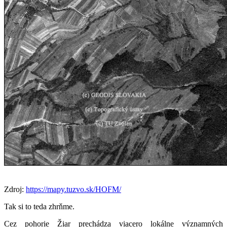
Zdroj:
https://mapy.tuzvo.sk/HOFM/
Tak si to teda zhrňme.
Cez pohorie Žiar prechádza viacero lokálne významných