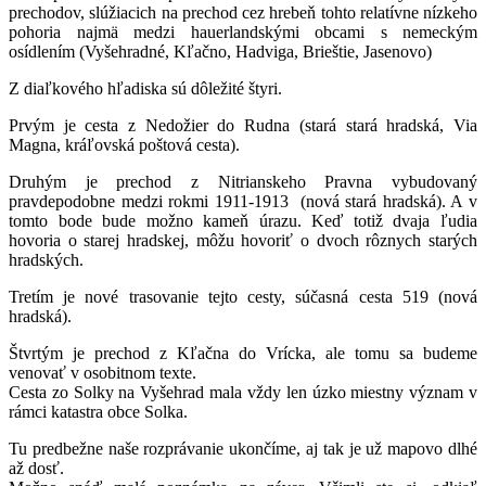
prechodov, slúžiacich na prechod cez hrebeň tohto relatívne nízkeho
pohoria najmä medzi hauerlandskými obcami s nemeckým
osídlením (Vyšehradné, Kľačno, Hadviga, Brieštie, Jasenovo)
Z diaľkového hľadiska sú dôležité štyri.
Prvým je cesta z Nedožier do Rudna (stará stará hradská, Via
Magna, kráľovská poštová cesta).
Druhým je prechod z Nitrianskeho Pravna vybudovaný
pravdepodobne medzi rokmi 1911-1913 (nová stará hradská). A v
tomto bode bude možno kameň úrazu. Keď totiž dvaja ľudia
hovoria o starej hradskej, môžu hovoriť o dvoch rôznych starých
hradských.
Tretím je nové trasovanie tejto cesty, súčasná cesta 519 (nová
hradská).
Štvrtým je prechod z Kľačna do Vrícka, ale tomu sa budeme
venovať v osobitnom texte.
Cesta zo Solky na Vyšehrad mala vždy len úzko miestny význam v
rámci katastra obce Solka.
Tu predbežne naše rozprávanie ukončíme, aj tak je už mapovo dlhé
až dosť.